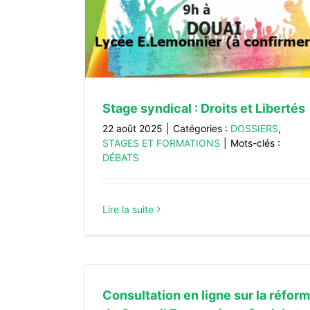
Stage syndical : Accueillir les él
réfugié·es
Stage syndical : Droits et Libertés
DOSSIERS
RESF
STAGES ET FORMA
22 août 2025
|
Catégories :
DOSSIERS
,
STAGES ET FORMATIONS
|
Mots-clés :
DÉBATS
Lire la suite
Consultation en ligne sur la réfor