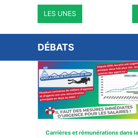
LES UNES
DÉBATS
ns la Fonction
Stage syndical : décrypter et combat
mécanismes de l’Extrême-Droi
À LA UNE
STAGES ET FORMATI
Carrières et rémunérations dans l