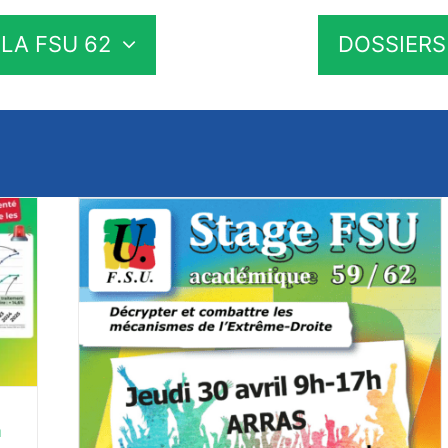
LA FSU 62
DOSSIERS
tre les
te
ONS
a