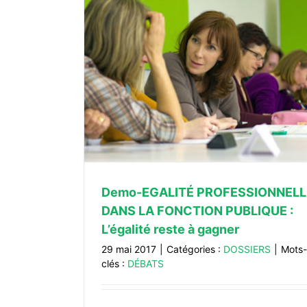
ELLE DANS LA
ité reste à
Demo-EGALITÉ PROFESSIONNELL
DANS LA FONCTION PUBLIQUE :
L’égalité reste à gagner
29 mai 2017
|
Catégories :
DOSSIERS
|
Mots-
clés :
DÉBATS