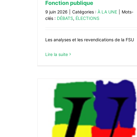
Fonction publique
Livret de présentation de la FS
9 juin 2026
|
Catégories :
À LA UNE
|
Mots-
DOSSIERS
Elections professionne
clés :
DÉBATS
,
ÉLECTIONS
Les analyses et les revendications de la FSU
Lire la suite
de la FSU