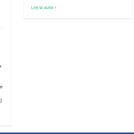
Lire la suite
e
er
.]