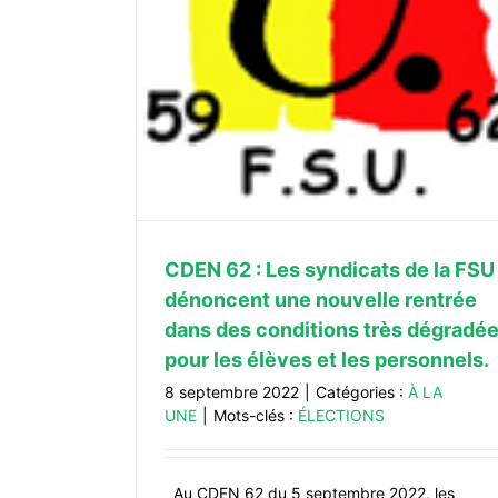
rée dans des
 les élèves et
SNES-FSU et SNUipp-FSU majoritair
élections professionnelles de
psychologues de l’Éducation nati
CDEN 62 : Les syndicats de la FSU
Non classé
dénoncent une nouvelle rentrée
dans des conditions très dégradé
pour les élèves et les personnels.
8 septembre 2022
|
Catégories :
À LA
UNE
|
Mots-clés :
ÉLECTIONS
Au CDEN 62 du 5 septembre 2022, les