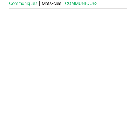
Communiqués
|
Mots-clés :
COMMUNIQUÉS
#VOS ÉLUES
#FORMATION
#COMMUNIQUÉS
#ÉLECTIONS
#MÉDIAS
#DÉBATS
#PRESSE
#ARCHIVES