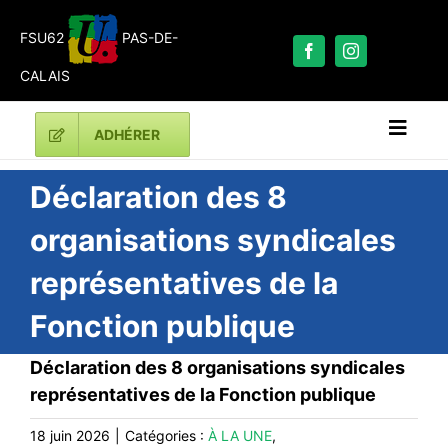
Passer
au
FSU62
PAS-DE-
contenu
CALAIS
ADHÉRER
Naviga
à
bascu
RECHERCHER:
Déclaration des 8
organisations syndicales
LES UNES
représentatives de la
#ACTUALITÉS
Fonction publique
LA FSU 62
DOSSIERS
Déclaration des 8 organisations syndicales
CONTACT
représentatives de la Fonction publique
#ACTIONS
18 juin 2026
|
Catégories :
À LA UNE
,