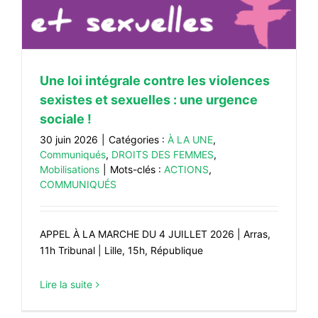
#VOS ÉLUES
#FORMATION
#COMMUNIQUÉS
Une loi intégrale contre les violences
#ÉLECTIONS
sexistes et sexuelles : une urgence
#MÉDIAS
sociale !
#DÉBATS
30 juin 2026
|
Catégories :
À LA UNE
,
Communiqués
,
DROITS DES FEMMES
,
#PRESSE
Mobilisations
|
Mots-clés :
ACTIONS
,
COMMUNIQUÉS
#ARCHIVES
APPEL À LA MARCHE DU 4 JUILLET 2026 | Arras,
11h Tribunal | Lille, 15h, République
Lire la suite